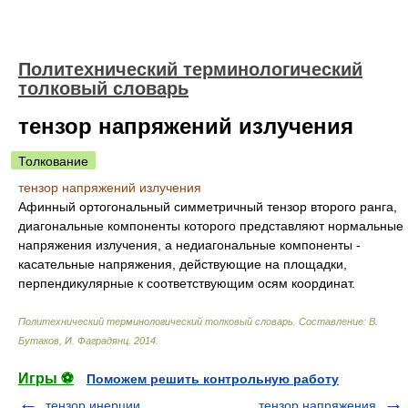
Политехнический терминологический
толковый словарь
тензор напряжений излучения
Толкование
тензор напряжений излучения
Афинный ортогональный симметричный тензор второго ранга,
диагональные компоненты которого представляют нормальные
напряжения излучения, а недиагональные компоненты -
касательные напряжения, действующие на площадки,
перпендикулярные к соответствующим осям координат.
Политехнический терминологический толковый словарь
.
Составление: В.
Бутаков, И. Фаградянц
.
2014
.
Игры ⚽
Поможем решить контрольную работу
тензор инерции
тензор напряжения