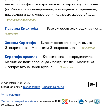
анизотропии физ. св в кристаллов па хар ки акустич. волн
(особенности их поляризации, поглощения и отражения,
дифракции и др.). Анизотропия фазовых скоростей… …
Физическая энциклопедия
Правила Кирхгофа
— Классическая электродинамика …
Википедия
Законы Кирхгофа
— Классическая электродинамика
Электричество · Магнетизм Электростатика …
Википедия
Кирхгофа правила
— Классическая электродинамика
Магнитное поле соленоида Электричество · Магнетизм
Электростатика Закон Кулона …
Википедия
© Академик, 2000-2026
18+
Обратная связь:
Техподдержка
,
Реклама на сайте
👣 Путешествия
Экспорт словарей на сайты
, сделанные на PHP,
Joomla,
Drupal,
WordPress, MODx.